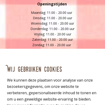
Openingstijden
Maandag: 11.00 - 20.00 uur
Dinsdag: 11.00 - 20.00 uur
Woensdag: 11.00 - 20.00 uur
Donderdag: 11.00 - 20.00 uur
Vrijdag: 11.00 - 20.00 uur
Zaterdag: 11.00 - 20.00 uur
Zondag: 11.00 - 20.00 uur
*keuken op zaterdag en zondag geopend vanaf 12.00 uur
Gratis parkeren op ons eigen terrein!
Wij gebruiken cookies
Parkeerplaats vol? Parkeer dan bij De Hoeve van Nunspeet en
vraag naar een gratis uitrijkaart!
We kunnen deze plaatsen voor analyse van onze
bezoekersgegevens, om onze website te
Pannenkoekenhuis Wezep
verbeteren, gepersonaliseerde inhoud te tonen en
om u een geweldige website-ervaring te bieden.
Parc de Zwijger 1