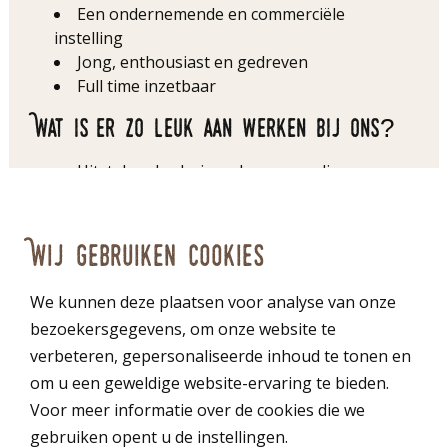
Een ondernemende en commerciële
instelling
Jong, enthousiast en gedreven
Full time inzetbaar
Wat is er zo leuk aan werken bij ons?
Uitstekend salaris en bonusregeling
Een leuke en uitdagende baan
Een prettige werkomgeving waarin eigen
initiatief wordt gewaardeerd
Wij gebruiken cookies
We kunnen deze plaatsen voor analyse van onze
SOLLICITEER!
bezoekersgegevens, om onze website te
verbeteren, gepersonaliseerde inhoud te tonen en
om u een geweldige website-ervaring te bieden.
Voor meer informatie over de cookies die we
gebruiken opent u de instellingen.