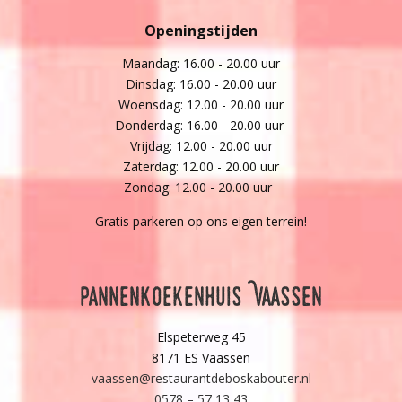
Openingstijden
Maandag: 16.00 - 20.00 uur
Dinsdag: 16.00 - 20.00 uur
Woensdag: 12.00 - 20.00 uur
Donderdag: 16.00 - 20.00 uur
Vrijdag: 12.00 - 20.00 uur
Zaterdag: 12.00 - 20.00 uur
Zondag: 12.00 - 20.00 uur
Gratis parkeren op ons eigen terrein!
Pannenkoekenhuis Vaassen
Elspeterweg 45
8171 ES Vaassen
vaassen@restaurantdeboskabouter.nl
0578 – 57 13 43