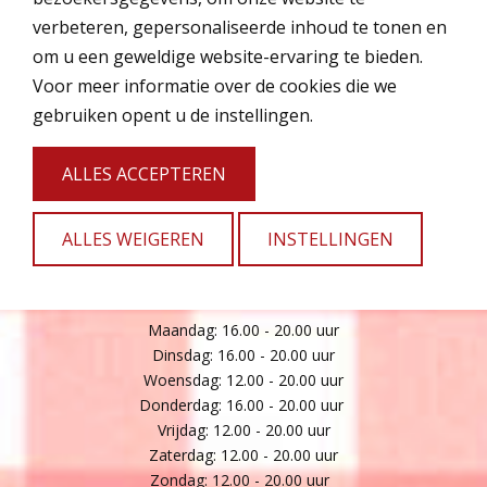
vraag naar een gratis uitrijkaart!
verbeteren, gepersonaliseerde inhoud te tonen en
om u een geweldige website-ervaring te bieden.
Voor meer informatie over de cookies die we
Pannenkoekenhuis Wezep
gebruiken opent u de instellingen.
Parc de Zwijger 1
ALLES ACCEPTEREN
8091 CZ Wezep
wezep@restaurantdeboskabouter.nl
038 - 45 80 330
ALLES WEIGEREN
INSTELLINGEN
Openingstijden
Maandag: 16.00 - 20.00 uur
Dinsdag: 16.00 - 20.00 uur
Woensdag: 12.00 - 20.00 uur
Donderdag: 16.00 - 20.00 uur
Vrijdag: 12.00 - 20.00 uur
Zaterdag: 12.00 - 20.00 uur
Zondag: 12.00 - 20.00 uur