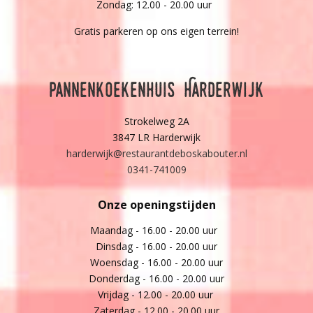
Zondag: 12.00 - 20.00 uur
Gratis parkeren op ons eigen terrein!
Pannenkoekenhuis Harderwijk
Strokelweg 2A
3847 LR Harderwijk
harderwijk@restaurantdeboskabouter.nl
0341-741009
Onze openingstijden
Maandag - 16.00 - 20.00 uur
Dinsdag - 16.00 - 20.00 uur
Woensdag - 16.00 - 20.00 uur
Donderdag - 16.00 - 20.00 uur
Vrijdag - 12.00 - 20.00 uur
Zaterdag - 12.00 - 20.00 uur