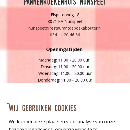
Pannenkoekenhuis Nunspeet
Elspeterweg 18
8071 PA Nunspeet
nunspeet@restaurantdeboskabouter.nl
0341 – 20 46 66
Openingstijden
Maandag: 11.00 - 20.00 uur
Dinsdag: 11.00 - 20.00 uur
Woensdag: 11.00 - 20.00 uur
Donderdag: 11.00 - 20.00 uur
Vrijdag: 11.00 - 20.00 uur
Zaterdag: 11.00 - 20.00 uur
Zondag: 11.00 - 20.00 uur
Wij gebruiken cookies
*keuken op zaterdag en zondag geopend vanaf 12.00 uur
Gratis parkeren op ons eigen terrein!
We kunnen deze plaatsen voor analyse van onze
Parkeerplaats vol? Parkeer dan bij De Hoeve van Nunspeet en
bezoekersgegevens, om onze website te