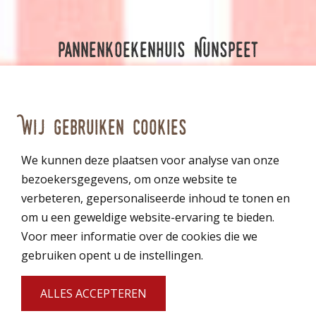
Pannenkoekenhuis Nunspeet
Elspeterweg 18
8071 PA Nunspeet
nunspeet@restaurantdeboskabouter.nl
Wij gebruiken cookies
0341 – 20 46 66
We kunnen deze plaatsen voor analyse van onze
Openingstijden
bezoekersgegevens, om onze website te
Maandag: 11.00 - 20.00 uur
verbeteren, gepersonaliseerde inhoud te tonen en
Dinsdag: 11.00 - 20.00 uur
om u een geweldige website-ervaring te bieden.
Woensdag: 11.00 - 20.00 uur
Voor meer informatie over de cookies die we
Donderdag: 11.00 - 20.00 uur
gebruiken opent u de instellingen.
Vrijdag: 11.00 - 20.00 uur
Zaterdag: 11.00 - 20.00 uur
Zondag: 11.00 - 20.00 uur
ALLES ACCEPTEREN
*keuken op zaterdag en zondag geopend vanaf 12.00 uur